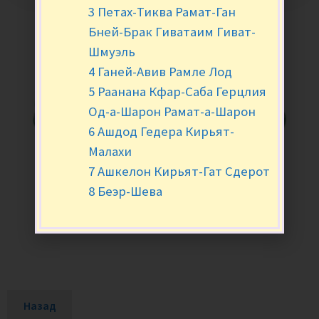
3 Петах-Тиква Рамат-Ган
Бней-Брак Гиватаим Гиват-
Шмуэль
4 Ганей-Авив Рамле Лод
5 Раанана Кфар-Саба Герцлия
Од-а-Шарон Рамат-а-Шарон
6 Ашдод Гедера Кирьят-
Малахи
7 Ашкелон Кирьят-Гат Сдерот
8 Беэр-Шева
Назад