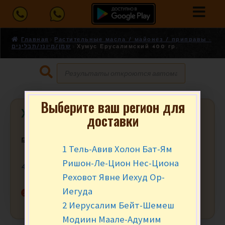
Главная
Растительные масла / майонез / приправы -
שמן/מיונז/תבלינים
Хумус Ерусалимский 400 гр.
Выберите ваш регион для
Хумус Ерусалимский 400 гр.
доставки
₪
11.50
за шт.
1 Тель-Авив Холон Бат-Ям
Ришон-Ле-Цион Нес-Циона
400 гр.
Реховот Явне Иехуд Ор-
Иегуда
Нет в наличии
2 Иерусалим Бейт-Шемеш
Модиин Маале-Адумим