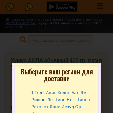
Главная
Растительные масла / майонез / приправы -
Хумус АХЛА обычный 400 гр. חומוס
שמן/מיונז/תבלינים
אחלה רגיל
Хумус АХЛА обычный 400 гр. חומוס
אחלה רגיל
Выберите ваш регион для
доставки
₪
14.90
за шт.
1 Тель-Авив Холон Бат-Ям
400 гр.
Ришон-Ле-Цион Нес-Циона
Реховот Явне Иехуд Ор-
В наличии