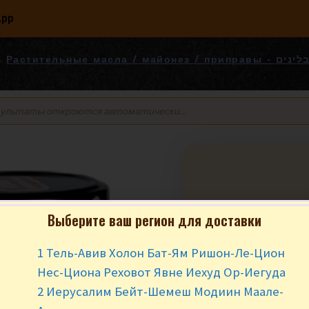
App
Растительные масла 
Выберите ваш регион для доставки
1 Тель-Авив Холон Бат-Ям Ришон-Ле-Цион
Нес-Циона Реховот Явне Иехуд Ор-Иегуда
₪
8.90
за шт
2 Иерусалим Бейт-Шемеш Модиин Маале-
Нет в наличии