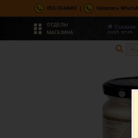
|
053-3344069
Написать Whats
ОТДЕЛЫ
Главная
МАГАЗИНА
חזרת לבנה