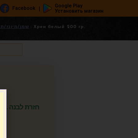
Google Play
|
Facebook
Установить магазин
/ майонез / приправы - שמן/מיונז/תבלינים
Хрен белый 200 гр.
Хрен белый 200 гр. חזרת לבנה
.