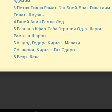
Адумим
3 Петах-Тиква Рамат-Ган Бней-Брак Гиватаим
Гиват-Шмуэль
4 Ганей-Авив Рамле Лод
5 Раанана Кфар-Саба Герцлия Од-а-Шарон
Рамат-а-Шарон
6 Ашдод Гедера Кирьят-Малахи
7 Ашкелон Кирьят-Гат Сдерот
8 Беэр-Шева