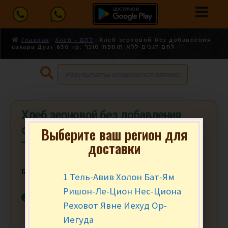
Главная
Хлеб - לחם
Хлеб зерновой без добавления
сахара Дуэт 630 гр. לחם דגנים ללא תוספת סוכר
Хлеб зерновой без добавления
сахара Дуэт 630 гр. לחם דגנים ללא
Выберите ваш регион для
доставки
תוספת סוכר
₪
16.90
за шт.
1 Тель-Авив Холон Бат-Ям
Ришон-Ле-Цион Нес-Циона
В наличии
Реховот Явне Иехуд Ор-
Иегуда