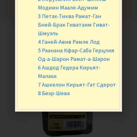
Модиин Маале-Адумим
3 Петах-Тиква Рамат-Ган
Бней-Брак Гиватаим Гиват-
Шмуэль
4 Ганей-Авив Рамле Лод
5 Раанана Кфар-Саба Герцлия
Од-а-Шарон Рамат-а-Шарон
6 Ашдод Гедера Кирьят-
Малахи
7 Ашкелон Кирьят-Гат Сдерот
8 Беэр-Шева