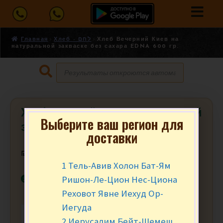
Главная
Хлеб - לחם
Хлеб Вечерний Киев на
натуральной закваске без сахара EDNA 600 гр.
Хлеб Вечерний Киев на натуральной
Выберите ваш регион для
закваске без сахара EDNA 600 гр.
доставки
₪
17.90
за шт.
1 Тель-Авив Холон Бат-Ям
В наличии
Ришон-Ле-Цион Нес-Циона
Реховот Явне Иехуд Ор-
Иегуда
-
+
В КОРЗИНУ
2 Иерусалим Бейт-Шемеш