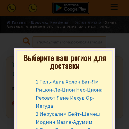
Главная
Шоколад Конфеты - סוכריות ושוקולד
Халва
Азовская с изюмом 350 гр. ממתק חמניות עם צימוקים
Выберите ваш регион для
доставки
Халва Азовская с изюмом 350 гр.
ממתק חמניות עם צימוקים
1 Тель-Авив Холон Бат-Ям
Ришон-Ле-Цион Нес-Циона
₪
8.90
за шт.
Реховот Явне Иехуд Ор-
Нет в наличии
Иегуда
2 Иерусалим Бейт-Шемеш
Модиин Маале-Адумим