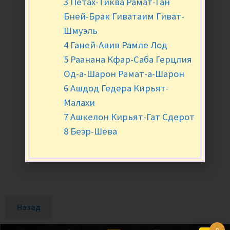
3 Петах-Тиква Рамат-Ган
Бней-Брак Гиватаим Гиват-
Шмуэль
4 Ганей-Авив Рамле Лод
5 Раанана Кфар-Саба Герцлия
Од-а-Шарон Рамат-а-Шарон
6 Ашдод Гедера Кирьят-
Малахи
7 Ашкелон Кирьят-Гат Сдерот
8 Беэр-Шева
Назад
0