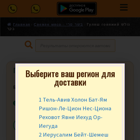
Главная
Свежее мясо - בשר טרי
Гуляш говяжий גולש
בקר
Гуляш говяжий גולש בקר
Выберите ваш регион для
доставки
₪
64.90
за кг.
1 Тель-Авив Холон Бат-Ям
В наличии
Ришон-Ле-Цион Нес-Циона
Реховот Явне Иехуд Ор-
Иегуда
-
+
В КОРЗИНУ
2 Иерусалим Бейт-Шемеш