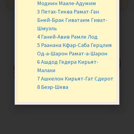
Модиин Маале-Адумим
3 Петах-Тиква Рамат-Ган
Бней-Брак Гиватаим Гиват-
Шмуэль
4 Ганей-Авив Рамле Лод
5 Раанана Кфар-Саба Герцлия
Од-а-Шарон Рамат-а-Шарон
6 Ашдод Гедера Кирьят-
Малахи
7 Ашкелон Кирьят-Гат Сдерот
8 Беэр-Шева