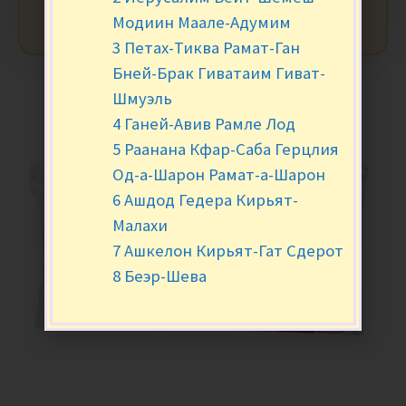
Модиин Маале-Адумим
3 Петах-Тиква Рамат-Ган
Бней-Брак Гиватаим Гиват-
Шмуэль
4 Ганей-Авив Рамле Лод
5 Раанана Кфар-Саба Герцлия
Од-а-Шарон Рамат-а-Шарон
6 Ашдод Гедера Кирьят-
Малахи
7 Ашкелон Кирьят-Гат Сдерот
8 Беэр-Шева