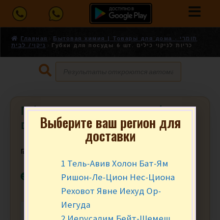
Главная
Бытовая химия | Товары для дома - חומרי
Губки для посуды 6 шт. כריות לניקוי כילים
ניקוי/ לבית
Губки для посуды 6 шт. כריות לניקוי
Выберите ваш регион для
כילים
доставки
₪
11.90
за уп.
1 Тель-Авив Холон Бат-Ям
В наличии
Ришон-Ле-Цион Нес-Циона
Реховот Явне Иехуд Ор-
Иегуда
-
+
В КОРЗИНУ
2 Иерусалим Бейт-Шемеш