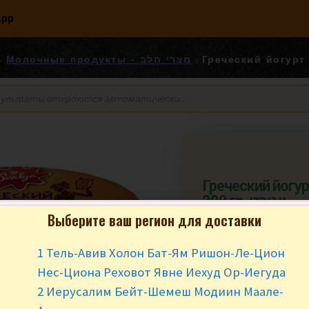
App
Молочные продукты - מצרי חלב
Греческий йогур
200 гр. יוגורט
Выберите ваш регион для доставки
₪
12.90
за ш
1 Тель-Авив Холон Бат-Ям Ришон-Ле-Цион
В наличии
Нес-Циона Реховот Явне Иехуд Ор-Иегуда
2 Иерусалим Бейт-Шемеш Модиин Маале-