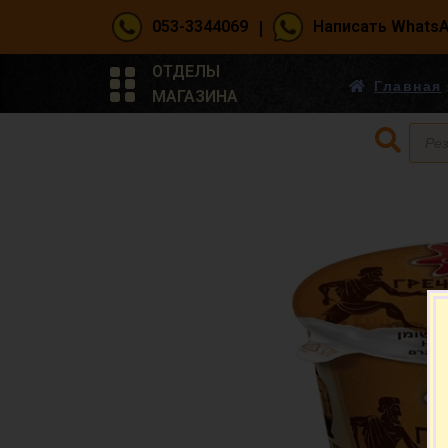
|
053-3344069
Написать Whats
ОТДЕЛЫ
Главная
МАГАЗИНА