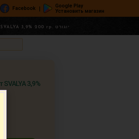
Google Play
|
Facebook
Установить магазин
Греческий йогурт SVALYA 3,9% 200 гр. יוגורט
т SVALYA 3,9%
т.