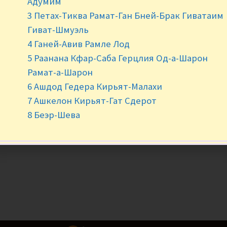
Адумим
-
+
3 Петах-Тиква Рамат-Ган Бней-Брак Гиватаим
Гиват-Шмуэль
4 Ганей-Авив Рамле Лод
5 Раанана Кфар-Саба Герцлия Од-а-Шарон
Рамат-а-Шарон
6 Ашдод Гедера Кирьят-Малахи
7 Ашкелон Кирьят-Гат Сдерот
8 Беэр-Шева