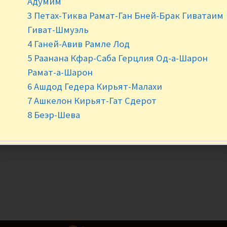
Адумим
3 Петах-Тиква Рамат-Ган Бней-Брак Гиватаим
-
+
Гиват-Шмуэль
4 Ганей-Авив Рамле Лод
5 Раанана Кфар-Саба Герцлия Од-а-Шарон
Рамат-а-Шарон
6 Ашдод Гедера Кирьят-Малахи
7 Ашкелон Кирьят-Гат Сдерот
8 Беэр-Шева