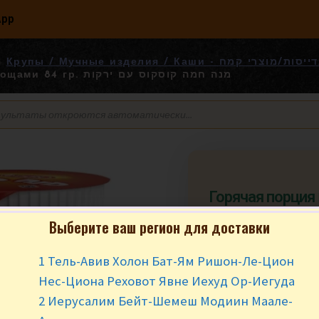
App
Крупы / Мучные изделия / Каши - רי קמח
кускус с овощами 84 гр. מנה חמה קוסקוס עם ירקות
Горячая порция אסם кускус с
овощами 84 гр. מנה חמה
Выберите ваш регион для доставки
קוסקוס עם ירקות
1 Тель-Авив Холон Бат-Ям Ришон-Ле-Цион
₪
7.90
за шт
Нес-Циона Реховот Явне Иехуд Ор-Иегуда
В наличии
2 Иерусалим Бейт-Шемеш Модиин Маале-