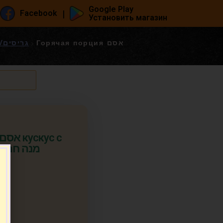
Google Play
|
Facebook
Установить магазин
Горячая порция אסם
גריסים/דייסות/מוצ
.