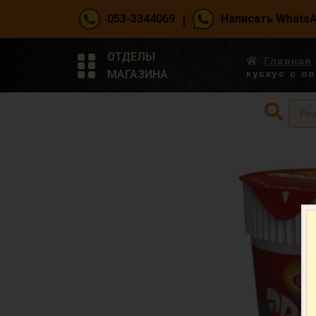
|
053-3344069
Написать Whats
ОТДЕЛЫ
Главная
МАГАЗИНА