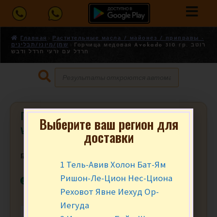
Главная
Растительные масла / майонез / приправы -
Горчица медовая Avokado 310 гр. רוטב
שמן/מיונז/תבלינים
חרדל עם זרעי חרדל ודבש
Горчица медовая Avokado 310 гр.
Выберите ваш регион для
רוטב חרדל עם זרעי חרדל ודבש
доставки
₪
11.90
за шт.
1 Тель-Авив Холон Бат-Ям
Ришон-Ле-Цион Нес-Циона
В наличии
Реховот Явне Иехуд Ор-
Иегуда
-
+
В КОРЗИНУ