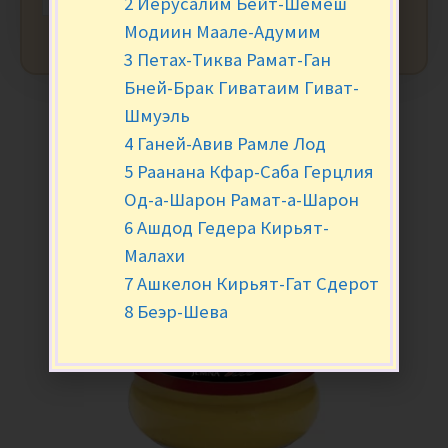
2 Иерусалим Бейт-Шемеш
Модиин Маале-Адумим
3 Петах-Тиква Рамат-Ган
Бней-Брак Гиватаим Гиват-
Шмуэль
4 Ганей-Авив Рамле Лод
5 Раанана Кфар-Саба Герцлия
Од-а-Шарон Рамат-а-Шарон
6 Ашдод Гедера Кирьят-
Малахи
7 Ашкелон Кирьят-Гат Сдерот
8 Беэр-Шева