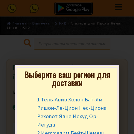
Главная
Выпечка - מאפים
Глазурь для Пасхи белая
75 гр. קוֹנִיָה
Глазурь для Пасхи белая 75 гр.
Выберите ваш регион для
קוֹנִיָה
доставки
₪
13.90
за уп.
1 Тель-Авив Холон Бат-Ям
В наличии
Ришон-Ле-Цион Нес-Циона
Реховот Явне Иехуд Ор-
Иегуда
-
+
В КОРЗИНУ
2 Иерусалим Бейт-Шемеш