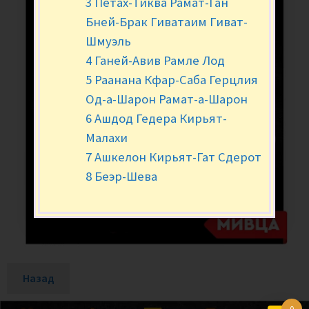
3 Петах-Тиква Рамат-Ган
Бней-Брак Гиватаим Гиват-
Шмуэль
4 Ганей-Авив Рамле Лод
5 Раанана Кфар-Саба Герцлия
Од-а-Шарон Рамат-а-Шарон
6 Ашдод Гедера Кирьят-
Малахи
7 Ашкелон Кирьят-Гат Сдерот
8 Беэр-Шева
Назад
0