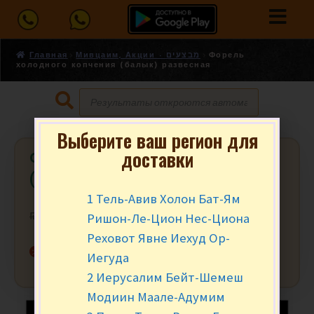
Главная
Мивцаим, Акции - מבצעים
Форель
холодного копчения (балык) развесная
Выберите ваш регион для
доставки
Форель холодного копчения
(балык) развесная
1 Тель-Авив Холон Бат-Ям
Ришон-Ле-Цион Нес-Циона
₪
19.90
₪
14.90
за 100 гр.
Реховот Явне Иехуд Ор-
Нет в наличии
Иегуда
2 Иерусалим Бейт-Шемеш
Модиин Маале-Адумим