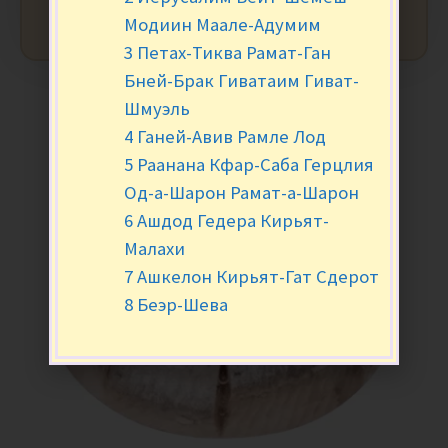
Модиин Маале-Адумим
3 Петах-Тиква Рамат-Ган
Бней-Брак Гиватаим Гиват-
Шмуэль
4 Ганей-Авив Рамле Лод
5 Раанана Кфар-Саба Герцлия
Од-а-Шарон Рамат-а-Шарон
6 Ашдод Гедера Кирьят-
Малахи
7 Ашкелон Кирьят-Гат Сдерот
8 Беэр-Шева