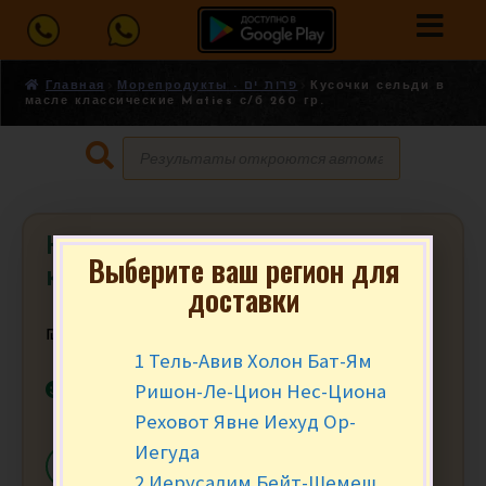
Главная
Морепродукты - פרות ים
Кусочки сельди в
масле классические Maties с/б 260 гр.
Кусочки сельди в масле
Выберите ваш регион для
классические Maties с/б 260 гр.
доставки
₪
20.90
за шт.
1 Тель-Авив Холон Бат-Ям
В наличии
Ришон-Ле-Цион Нес-Циона
Реховот Явне Иехуд Ор-
Иегуда
-
+
В КОРЗИНУ
2 Иерусалим Бейт-Шемеш