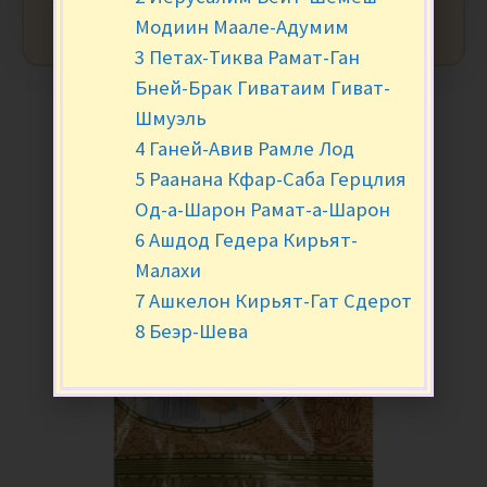
Модиин Маале-Адумим
3 Петах-Тиква Рамат-Ган
Бней-Брак Гиватаим Гиват-
Шмуэль
4 Ганей-Авив Рамле Лод
5 Раанана Кфар-Саба Герцлия
Од-а-Шарон Рамат-а-Шарон
6 Ашдод Гедера Кирьят-
Малахи
7 Ашкелон Кирьят-Гат Сдерот
8 Беэр-Шева