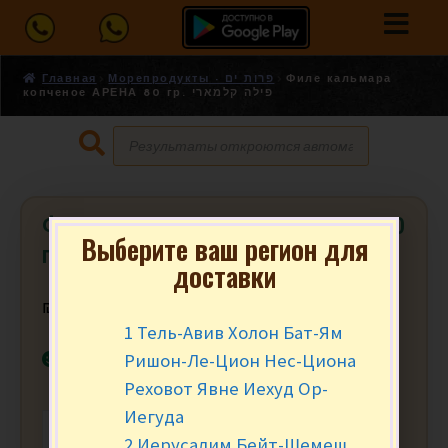
Главная
Морепродукты - פרות ים
Филе кальмара
копченое АРЕНА 80 гр. פילה קלמארי
Филе кальмара копченое АРЕНА 80
Выберите ваш регион для
гр. פילה קלמארי
доставки
₪
18.90
за уп.
1 Тель-Авив Холон Бат-Ям
В наличии
Ришон-Ле-Цион Нес-Циона
Реховот Явне Иехуд Ор-
Иегуда
-
+
В КОРЗИНУ
2 Иерусалим Бейт-Шемеш