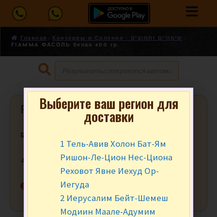
Главная
Консервы и Соления - שימורים וחמוצים
FIAMMA ФАСОЛЬ белая 400 гр.
Выберите ваш регион для
FIAMMA ФАСОЛЬ белая 400 гр.
доставки
₪
6.90
1 Тель-Авив Холон Бат-Ям
Ришон-Ле-Цион Нес-Циона
400 гр.
Реховот Явне Иехуд Ор-
Иегуда
Нет в наличии
2 Иерусалим Бейт-Шемеш
Модиин Маале-Адумим