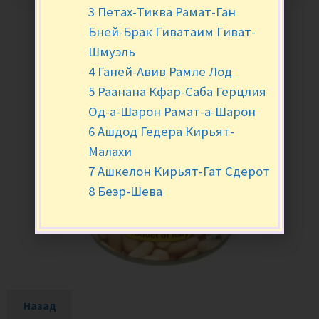
3 Петах-Тиква Рамат-Ган
Бней-Брак Гиватаим Гиват-
Шмуэль
4 Ганей-Авив Рамле Лод
5 Раанана Кфар-Саба Герцлия
Од-а-Шарон Рамат-а-Шарон
6 Ашдод Гедера Кирьят-
Малахи
7 Ашкелон Кирьят-Гат Сдерот
8 Беэр-Шева
Назад