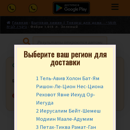
Главная
Бытовая химия | Товары для дома - חומרי
ניקוי/ לבית
Фейри 1,015 л. Зеленый
Выберите ваш регион для
доставки
Фейри 1,015 л. Зеленый
1 Тель-Авив Холон Бат-Ям
₪
15.90
за уп.
Ришон-Ле-Цион Нес-Циона
Реховот Явне Иехуд Ор-
Нет в наличии
Иегуда
2 Иерусалим Бейт-Шемеш
Модиин Маале-Адумим
3 Петах-Тиква Рамат-Ган