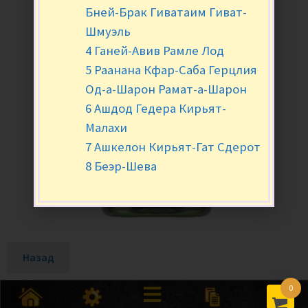
Бней-Брак Гиватаим Гиват-
Шмуэль
4 Ганей-Авив Рамле Лод
5 Раанана Кфар-Саба Герцлия
Од-а-Шарон Рамат-а-Шарон
6 Ашдод Гедера Кирьят-
Малахи
7 Ашкелон Кирьят-Гат Сдерот
8 Беэр-Шева
Назад
0