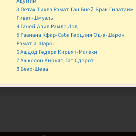
Адумим
3 Петах-Тиква Рамат-Ган Бней-Брак Гиватаим
Гиват-Шмуэль
4 Ганей-Авив Рамле Лод
5 Раанана Кфар-Саба Герцлия Од-а-Шарон
Рамат-а-Шарон
6 Ашдод Гедера Кирьят-Малахи
7 Ашкелон Кирьят-Гат Сдерот
8 Беэр-Шева