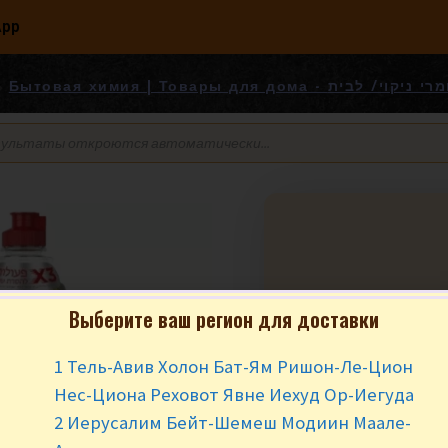
App
Бытовая химия | Товары для дома - ניקוי/ לבית
Выберите ваш регион для доставки
1 Тель-Авив Холон Бат-Ям Ришон-Ле-Цион
₪
11.90
за уп
Нес-Циона Реховот Явне Иехуд Ор-Иегуда
2 Иерусалим Бейт-Шемеш Модиин Маале-
Нет в наличии