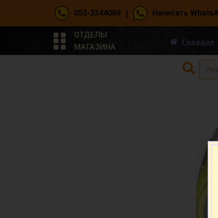
|
053-3344069
Написать Whats
ОТДЕЛЫ
Главная
МАГАЗИНА