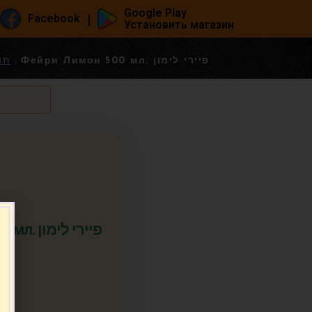
Google Play
|
Facebook
Установить магазин
Фейри Лимон 500 мл. פיירי לימון
חומרי 
Фейри Лимон 500 мл. פיירי לימון
.