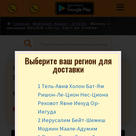
Главная
Мивцаим, Акции - מבצעים
Фасоль с
овощами ROLNIK 430 гр. שעשעית עם ירקות
Выберите ваш регион для
доставки
Фасоль с овощами ROLNIK 430 гр.
שעשעית עם ירקות
1 Тель-Авив Холон Бат-Ям
Ришон-Ле-Цион Нес-Циона
₪
9.90
за шт.
Реховот Явне Иехуд Ор-
Нет в наличии
Иегуда
2 Иерусалим Бейт-Шемеш
Модиин Маале-Адумим