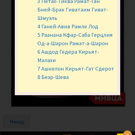
3 Петах-Тиква Рамат-Ган
Бней-Брак Гиватаим Гиват-
Шмуэль
4 Ганей-Авив Рамле Лод
5 Раанана Кфар-Саба Герцлия
Од-а-Шарон Рамат-а-Шарон
6 Ашдод Гедера Кирьят-
Малахи
7 Ашкелон Кирьят-Гат Сдерот
8 Беэр-Шева
Назад
0