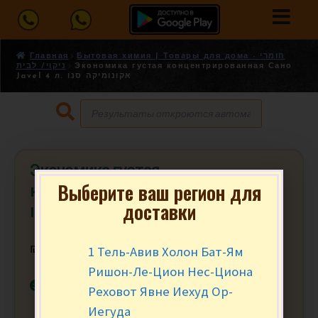
Главная
Бытовая химия | Товары для дома - חומרי
ניקוי/ לבית
Экономика густая концентрированная Сано
Javel 4 л. אקונומיקה סנו
Экономика густая
Выберите ваш регион для
концентрированная Сано Javel 4 л.
доставки
אקונומיקה סנו
1 Тель-Авив Холон Бат-Ям
₪
21.90
за уп.
Ришон-Ле-Цион Нес-Циона
В наличии
Реховот Явне Иехуд Ор-
Иегуда