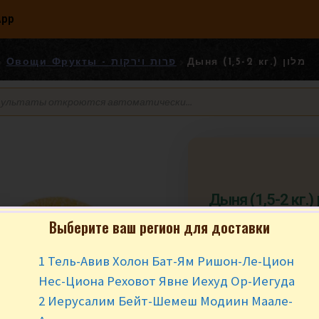
App
Дыня (1,5-2 кг.) מלון
Овощи Фрукты - פרות וירקות
Ды
Выберите ваш регион для доставки
₪
12.90
за 1 
1 Тель-Авив Холон Бат-Ям Ришон-Ле-Цион
В наличии
Нес-Циона Реховот Явне Иехуд Ор-Иегуда
2 Иерусалим Бейт-Шемеш Модиин Маале-