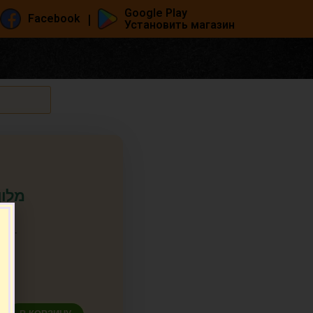
Google Play
|
Facebook
Установить магазин
ня (1,5-2 кг.) מלון
кг.