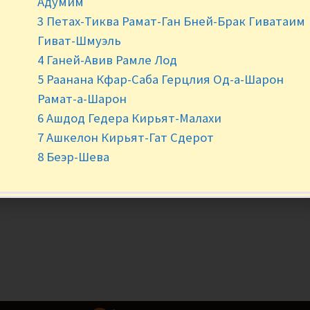
Адумим
-
+
3 Петах-Тиква Рамат-Ган Бней-Брак Гиватаим
Гиват-Шмуэль
4 Ганей-Авив Рамле Лод
5 Раанана Кфар-Саба Герцлия Од-а-Шарон
Рамат-а-Шарон
6 Ашдод Гедера Кирьят-Малахи
7 Ашкелон Кирьят-Гат Сдерот
8 Беэр-Шева