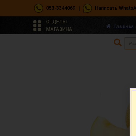
|
053-3344069
Написать Whats
ОТДЕЛЫ
Главная
МАГАЗИНА