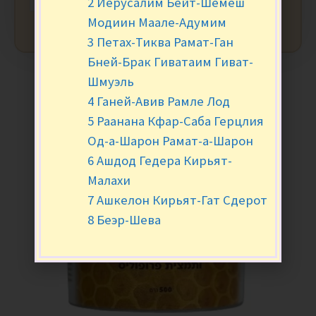
2 Иерусалим Бейт-Шемеш
Модиин Маале-Адумим
3 Петах-Тиква Рамат-Ган
Бней-Брак Гиватаим Гиват-
Шмуэль
4 Ганей-Авив Рамле Лод
5 Раанана Кфар-Саба Герцлия
Од-а-Шарон Рамат-а-Шарон
6 Ашдод Гедера Кирьят-
Малахи
7 Ашкелон Кирьят-Гат Сдерот
8 Беэр-Шева