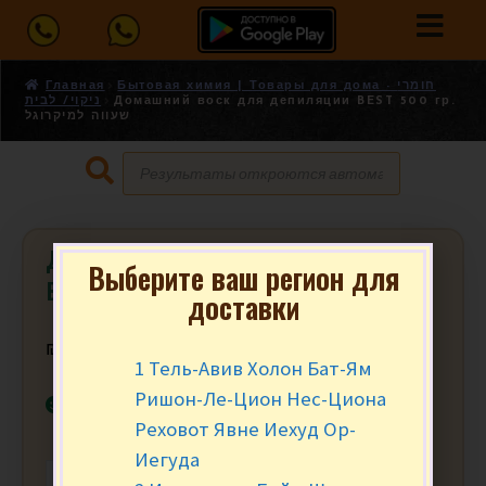
Главная
Бытовая химия | Товары для дома - חומרי
ניקוי/ לבית
Домашний воск для депиляции BEST 500 гр.
שעווה למיקרוגל
Домашний воск для депиляции
Выберите ваш регион для
BEST 500 гр. שעווה למיקרוגל
доставки
₪
26.90
за шт.
1 Тель-Авив Холон Бат-Ям
Ришон-Ле-Цион Нес-Циона
В наличии
Реховот Явне Иехуд Ор-
Иегуда
-
+
В КОРЗИНУ