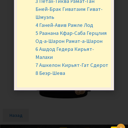
3 Петах-Тиква Рамат-Ган
Бней-Брак Гиватаим Гиват-
Шмуэль
4 Ганей-Авив Рамле Лод
5 Раанана Кфар-Саба Герцлия
Од-а-Шарон Рамат-а-Шарон
6 Ашдод Гедера Кирьят-
Малахи
7 Ашкелон Кирьят-Гат Сдерот
8 Беэр-Шева
Назад
0