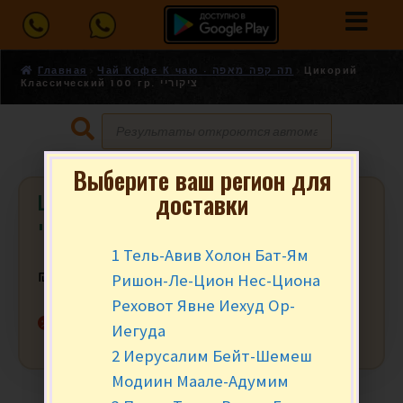
Главная
Чай Кофе К чаю - תה קפה מאפה
Цикорий
Классический 100 гр. ציקוריי
Выберите ваш регион для
доставки
Цикорий Классический 100 гр.
ציקוריי
1 Тель-Авив Холон Бат-Ям
Ришон-Ле-Цион Нес-Циона
₪
15.90
за уп.
Реховот Явне Иехуд Ор-
Нет в наличии
Иегуда
2 Иерусалим Бейт-Шемеш
Модиин Маале-Адумим