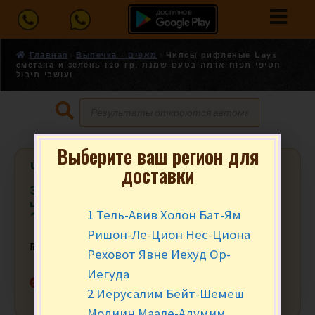
Главная
Выпечка - מאפים
Чипсы рифленые Lays
сметана и зелень 120 гр. חטיפי תפוח אדמה בטעם שמנת
ועושבי תיבול
Выберите ваш регион для
Чипсы рифленые Lays сметана и
доставки
зелень 120 гр. חטיפי תפוח אדמה
בטעם שמנת ועושבי תיבול
1 Тель-Авив Холон Бат-Ям
Ришон-Ле-Цион Нес-Циона
₪
19.90
за уп.
Реховот Явне Иехуд Ор-
Иегуда
Нет в наличии
2 Иерусалим Бейт-Шемеш
Модиин Маале-Адумим