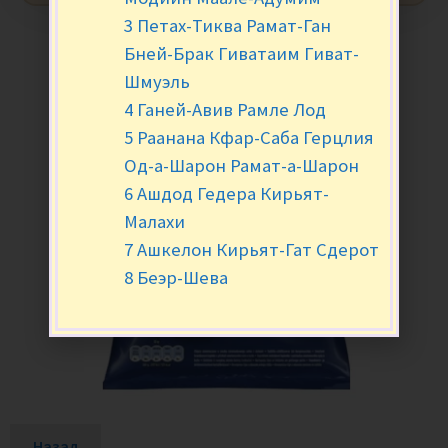
3 Петах-Тиква Рамат-Ган
Бней-Брак Гиватаим Гиват-
Шмуэль
4 Ганей-Авив Рамле Лод
5 Раанана Кфар-Саба Герцлия
Од-а-Шарон Рамат-а-Шарон
6 Ашдод Гедера Кирьят-
Малахи
7 Ашкелон Кирьят-Гат Сдерот
8 Беэр-Шева
Назад