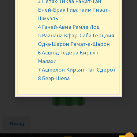
3 Петах-Тиква Рамат-Ган
Бней-Брак Гиватаим Гиват-
Шмуэль
4 Ганей-Авив Рамле Лод
5 Раанана Кфар-Саба Герцлия
Од-а-Шарон Рамат-а-Шарон
6 Ашдод Гедера Кирьят-
Малахи
7 Ашкелон Кирьят-Гат Сдерот
8 Беэр-Шева
Назад
0