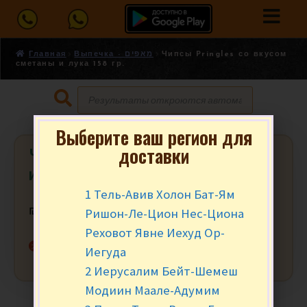
Главная
Выпечка - מאפים
Чипсы Pringles со вкусом
сметаны и лука 158 гр.
Выберите ваш регион для
доставки
Чипсы Pringles со вкусом сметаны
и лука 158 гр.
1 Тель-Авив Холон Бат-Ям
Ришон-Ле-Цион Нес-Циона
₪
15.90
за уп.
Реховот Явне Иехуд Ор-
Нет в наличии
Иегуда
2 Иерусалим Бейт-Шемеш
Модиин Маале-Адумим