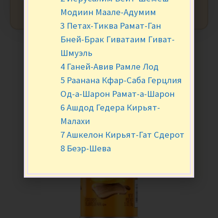
Модиин Маале-Адумим
3 Петах-Тиква Рамат-Ган
Бней-Брак Гиватаим Гиват-
Шмуэль
4 Ганей-Авив Рамле Лод
5 Раанана Кфар-Саба Герцлия
Од-а-Шарон Рамат-а-Шарон
6 Ашдод Гедера Кирьят-
Малахи
7 Ашкелон Кирьят-Гат Сдерот
8 Беэр-Шева