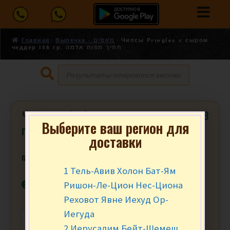
Главная
Выпечка - מאפים
Чипсы Pringles c сыром
чеддер 158 гр. חתיך תפוח אדמה
Чипсы Pringles c сыром чеддер 158
Выберите ваш регион для
гр. חתיך תפוח אדמה
доставки
₪
15.90
за уп.
1 Тель-Авив Холон Бат-Ям
В наличии
Ришон-Ле-Цион Нес-Циона
Реховот Явне Иехуд Ор-
Иегуда
-
+
В КОРЗИНУ
2 Иерусалим Бейт-Шемеш