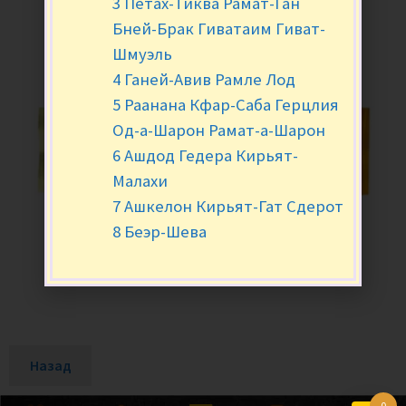
3 Петах-Тиква Рамат-Ган
Бней-Брак Гиватаим Гиват-
Шмуэль
4 Ганей-Авив Рамле Лод
5 Раанана Кфар-Саба Герцлия
Од-а-Шарон Рамат-а-Шарон
6 Ашдод Гедера Кирьят-
Малахи
7 Ашкелон Кирьят-Гат Сдерот
8 Беэр-Шева
Назад
0