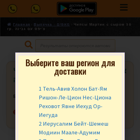
Главная
Выпечка - מאפים
Чипсы Мартин с сыром 50
гр. צ’יפס עם גבינה
Выберите ваш регион для
доставки
Чипсы Мартин с сыром 50 гр. צ’יפס
עם גבינה
1 Тель-Авив Холон Бат-Ям
Ришон-Ле-Цион Нес-Циона
₪
4.50
за уп.
Реховот Явне Иехуд Ор-
Нет в наличии
Иегуда
2 Иерусалим Бейт-Шемеш
Модиин Маале-Адумим