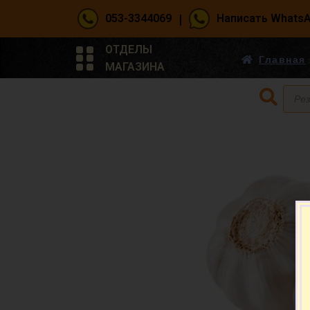
|
053-3344069
Написать Whats
ОТДЕЛЫ
Главная
МАГАЗИНА