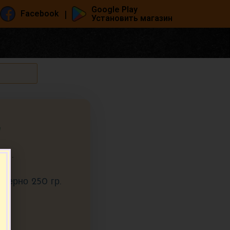
Google Play
|
Facebook
Установить магазин
ש
шт.
имерно 250 гр.