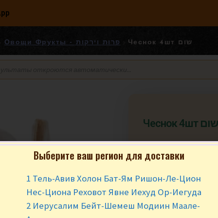
App
Чеснок 4шт שום
Овощи Фрукты - פרות וירקות
Чеснок 4шт ום
₪
9.90
за 4 
Выберите ваш регион для доставки
упаковка 4 шт. пр
1 Тель-Авив Холон Бат-Ям Ришон-Ле-Цион
Нес-Циона Реховот Явне Иехуд Ор-Иегуда
В наличии
2 Иерусалим Бейт-Шемеш Модиин Маале-