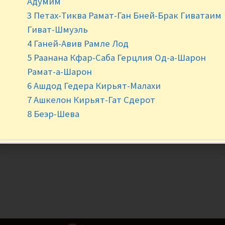
Адумим
3 Петах-Тиква Рамат-Ган Бней-Брак Гиватаим
-
+
Гиват-Шмуэль
4 Ганей-Авив Рамле Лод
5 Раанана Кфар-Саба Герцлия Од-а-Шарон
Рамат-а-Шарон
6 Ашдод Гедера Кирьят-Малахи
7 Ашкелон Кирьят-Гат Сдерот
8 Беэр-Шева