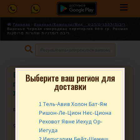
Главная
Варенье/Компоты/Мед - ריבות/לפתנים/דבש
Варенье Черная смородина перетертая 900 гр. Росман
ריבת דומדניות שחורות מרוסקות
Варенье Черная смородина
Выберите ваш регион для
доставки
перетертая 900 гр. Росман ריבת
דומדניות שחורות מרוסקות
1 Тель-Авив Холон Бат-Ям
₪
24.90
за шт.
Ришон-Ле-Цион Нес-Циона
Реховот Явне Иехуд Ор-
900 гр.
Иегуда
2 Иерусалим Бейт-Шемеш