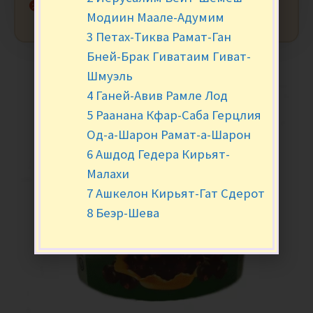
Нет в наличии
Модиин Маале-Адумим
3 Петах-Тиква Рамат-Ган
Бней-Брак Гиватаим Гиват-
Шмуэль
4 Ганей-Авив Рамле Лод
5 Раанана Кфар-Саба Герцлия
Од-а-Шарон Рамат-а-Шарон
6 Ашдод Гедера Кирьят-
Малахи
7 Ашкелон Кирьят-Гат Сдерот
8 Беэр-Шева