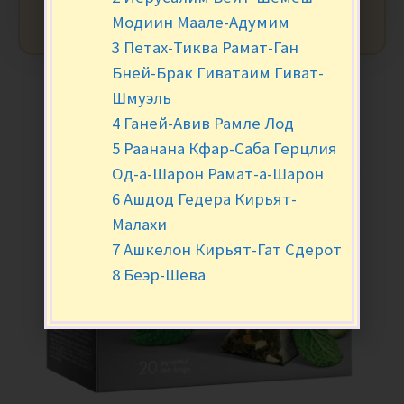
Модиин Маале-Адумим
3 Петах-Тиква Рамат-Ган
Бней-Брак Гиватаим Гиват-
Шмуэль
4 Ганей-Авив Рамле Лод
5 Раанана Кфар-Саба Герцлия
Од-а-Шарон Рамат-а-Шарон
6 Ашдод Гедера Кирьят-
Малахи
7 Ашкелон Кирьят-Гат Сдерот
8 Беэр-Шева