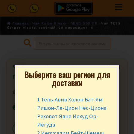
Главная
Чай Кофе К чаю - תה קפה מאפה
Чай TESS
Ginger Mojito, зелёный, 20 пирамидок תי
Чай TESS Ginger Mojito, зелёный, 20
Выберите ваш регион для
пирамидок תי
доставки
₪
12.90
за уп.
1 Тель-Авив Холон Бат-Ям
В наличии
Ришон-Ле-Цион Нес-Циона
Реховот Явне Иехуд Ор-
Иегуда
-
+
В КОРЗИНУ
2 Иерусалим Бейт-Шемеш