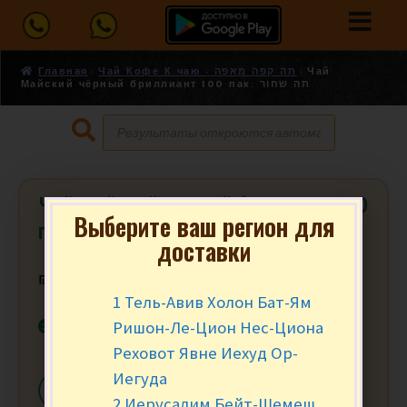
Главная
Чай Кофе К чаю - תה קפה מאפה
Чай
Майский чёрный бриллиант 100 пак. תה שחור
Чай Майский чёрный бриллиант 100
Выберите ваш регион для
пак. תה שחור
доставки
₪
22.90
за уп.
1 Тель-Авив Холон Бат-Ям
В наличии
Ришон-Ле-Цион Нес-Циона
Реховот Явне Иехуд Ор-
Иегуда
-
+
В КОРЗИНУ
2 Иерусалим Бейт-Шемеш