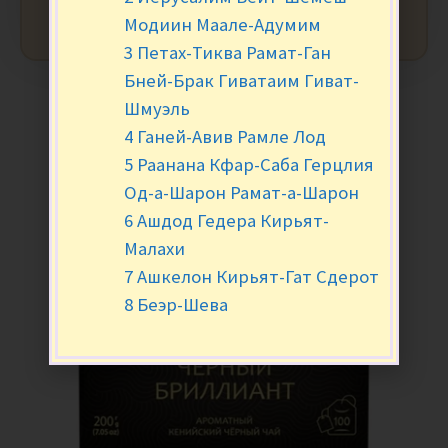
Модиин Маале-Адумим
3 Петах-Тиква Рамат-Ган
Бней-Брак Гиватаим Гиват-
Шмуэль
4 Ганей-Авив Рамле Лод
5 Раанана Кфар-Саба Герцлия
Од-а-Шарон Рамат-а-Шарон
6 Ашдод Гедера Кирьят-
Малахи
7 Ашкелон Кирьят-Гат Сдерот
8 Беэр-Шева