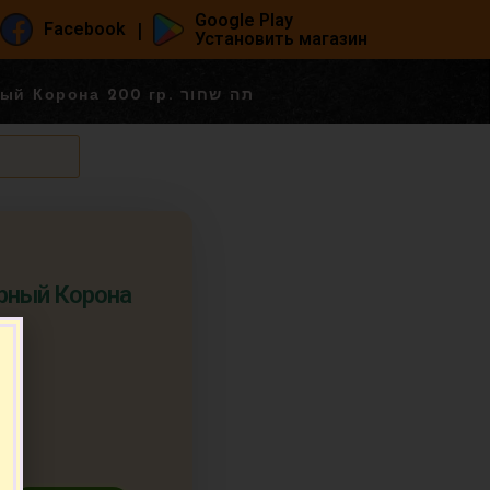
Google Play
|
Facebook
Установить магазин
Чай Майский черный Корона 200 гр. תה שחור
рный Корона
п.