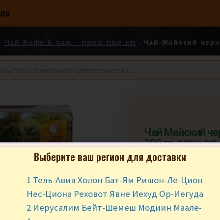
App
Чай Кофе К чаю - תה קפה מאפה
Чай Майский че
200 гр. תה שחור
Выберите ваш регион для доставки
₪
18.90
за у
1 Тель-Авив Холон Бат-Ям Ришон-Ле-Цион
В наличии
Нес-Циона Реховот Явне Иехуд Ор-Иегуда
2 Иерусалим Бейт-Шемеш Модиин Маале-