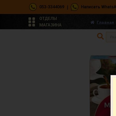
|
053-3344069
Написать Whats
ОТДЕЛЫ
Главная
МАГАЗИНА