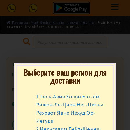
Главная
Чай Кофе К чаю - תה קפה מאפה
Чай Hyleys
scottish breakfast 100 пак. תה שחור
Чай Hyleys scottish breakfast 100
Выберите ваш регион для
пак. תה שחור
доставки
₪
29.90
за уп.
1 Тель-Авив Холон Бат-Ям
В наличии
Ришон-Ле-Цион Нес-Циона
Реховот Явне Иехуд Ор-
Иегуда
-
+
В КОРЗИНУ
2 Иерусалим Бейт-Шемеш