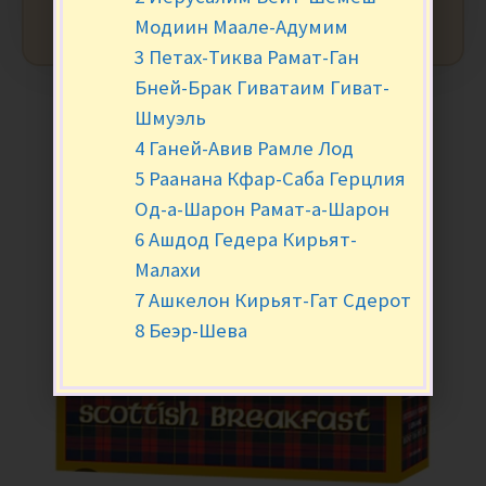
Модиин Маале-Адумим
3 Петах-Тиква Рамат-Ган
Бней-Брак Гиватаим Гиват-
Шмуэль
4 Ганей-Авив Рамле Лод
5 Раанана Кфар-Саба Герцлия
Од-а-Шарон Рамат-а-Шарон
6 Ашдод Гедера Кирьят-
Малахи
7 Ашкелон Кирьят-Гат Сдерот
8 Беэр-Шева