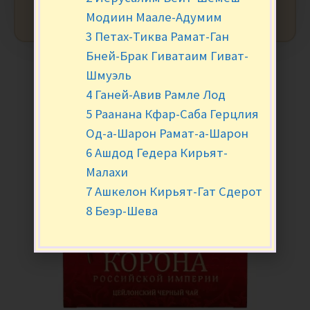
Модиин Маале-Адумим
3 Петах-Тиква Рамат-Ган
Бней-Брак Гиватаим Гиват-
Шмуэль
4 Ганей-Авив Рамле Лод
5 Раанана Кфар-Саба Герцлия
Од-а-Шарон Рамат-а-Шарон
6 Ашдод Гедера Кирьят-
Малахи
7 Ашкелон Кирьят-Гат Сдерот
8 Беэр-Шева