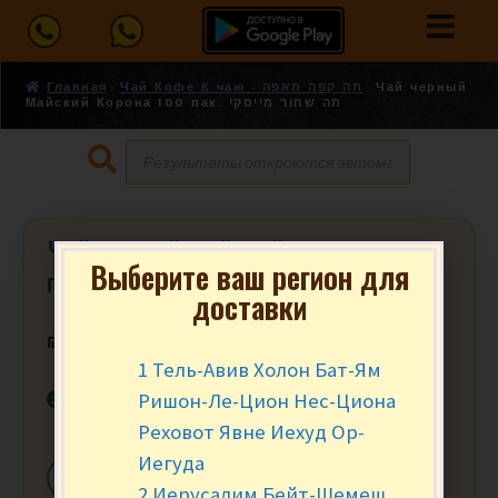
Главная
Чай Кофе К чаю - תה קפה מאפה
Чай черный
Майский Корона 100 пак. תה שחור מייסקי
Чай черный Майский Корона 100
Выберите ваш регион для
пак. תה שחור מייסקי
доставки
₪
23.90
за уп.
1 Тель-Авив Холон Бат-Ям
В наличии
Ришон-Ле-Цион Нес-Циона
Реховот Явне Иехуд Ор-
Иегуда
-
+
В КОРЗИНУ
2 Иерусалим Бейт-Шемеш