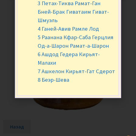
3 Петах-Тиква Рамат-Ган
Бней-Брак Гиватаим Гиват-
Шмуэль
4 Ганей-Авив Рамле Лод
5 Раанана Кфар-Саба Герцлия
Од-а-Шарон Рамат-а-Шарон
6 Ашдод Гедера Кирьят-
Малахи
7 Ашкелон Кирьят-Гат Сдерот
8 Беэр-Шева
Назад