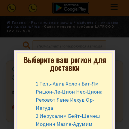
Главная
Растительные масла / майонез / приправы -
שמן/מיונז/תבלינים
Салат жульен с грибами LATFOOD
500 гр. סלט
Выберите ваш регион для
доставки
Салат жульен с грибами LATFOOD
500 гр. סלט
1 Тель-Авив Холон Бат-Ям
Ришон-Ле-Цион Нес-Циона
₪
15.90
за шт.
Реховот Явне Иехуд Ор-
Нет в наличии
Иегуда
2 Иерусалим Бейт-Шемеш
Модиин Маале-Адумим