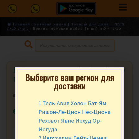
Главная
Бытовая химия | Товары для дома - חומרי
Бритвы мужские набор (6 шт) סכיני גילוח
ניקוי/ לבית
Бритвы мужские набор (6 шт) סכיני
Выберите ваш регион для
גילוח
доставки
₪
21.90
за уп.
1 Тель-Авив Холон Бат-Ям
В наличии
Ришон-Ле-Цион Нес-Циона
Реховот Явне Иехуд Ор-
Иегуда
-
+
В КОРЗИНУ
2 Иерусалим Бейт-Шемеш