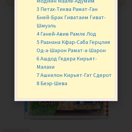
Модиин Маале-Адумим
3 Петах-Тиква Рамат-Ган
Бней-Брак Гиватаим Гиват-
Шмуэль
4 Ганей-Авив Рамле Лод
5 Раанана Кфар-Саба Герцлия
Од-а-Шарон Рамат-а-Шарон
6 Ашдод Гедера Кирьят-
Малахи
7 Ашкелон Кирьят-Гат Сдерот
8 Беэр-Шева