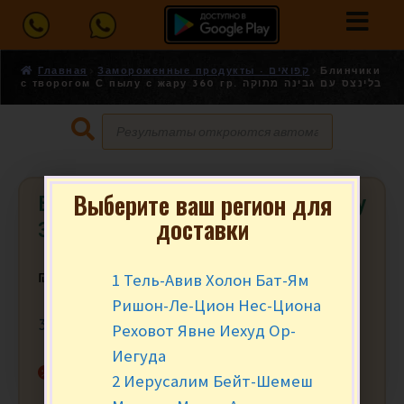
Главная
Замороженные продукты - קפואים
Блинчики
с творогом С пылу с жару 360 гр. בלינצס עם גבינה מתוקה
Выберите ваш регион для
Блинчики с творогом С пылу с жару
доставки
360 гр. בלינצס עם גבינה מתוקה
1 Тель-Авив Холон Бат-Ям
₪
13.90
за уп.
Ришон-Ле-Цион Нес-Циона
360 гр.
Реховот Явне Иехуд Ор-
Иегуда
Нет в наличии
2 Иерусалим Бейт-Шемеш