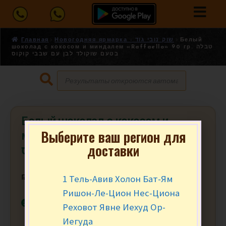
Главная
Новогодняя ярмарка - שוק נובי גוד
Белый
шоколад с кокосом и миндалем «Raffaello» 90 гр. טבלה
בטעם שוקולד לבן עם שבבי קוקוס
Белый шоколад с кокосом и
Выберите ваш регион для
миндалем «Raffaello» 90 гр. טבלה
доставки
בטעם שוקולד לבן עם שבבי קוקוס
1 Тель-Авив Холон Бат-Ям
₪
19.90
за шт.
Ришон-Ле-Цион Нес-Циона
В наличии
Реховот Явне Иехуд Ор-
Иегуда