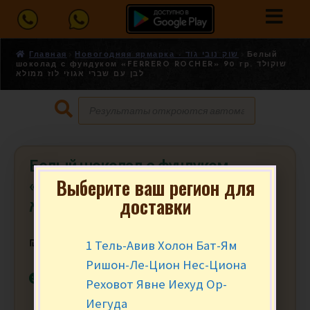
Главная
Новогодняя ярмарка - שוק נובי גוד
Белый
шоколад с фундуком «FERRERO ROCHER» 90 гр. שוקולד
לבן עם שברי אגוזי לוז ממולא
Белый шоколад с фундуком
Выберите ваш регион для
«FERRERO ROCHER» 90 гр. שוקולד
доставки
לבן עם שברי אגוזי לוז ממולא
1 Тель-Авив Холон Бат-Ям
₪
19.90
за шт.
Ришон-Ле-Цион Нес-Циона
В наличии
Реховот Явне Иехуд Ор-
Иегуда