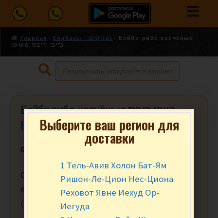
Главная
Колбасы - נקניקים
Бэйби рибс копчёные
בייבי ריבס מעושן
Бэйби рибс копчёные בייבי ריבס
Выберите ваш регион для
מעושן
доставки
₪
13.99
за 100 гр.
1 Тель-Авив Холон Бат-Ям
Свиные рёбрышки с большим
Ришон-Ле-Цион Нес-Циона
количеством мяса. Мин заказ от 300 гр.
Реховот Явне Иехуд Ор-
(3)
Иегуда