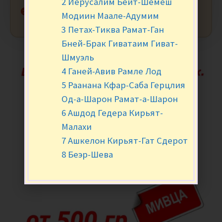
2 Иерусалим Бейт-Шемеш
Нет в наличии
Модиин Маале-Адумим
3 Петах-Тиква Рамат-Ган
Бней-Брак Гиватаим Гиват-
Шмуэль
4 Ганей-Авив Рамле Лод
5 Раанана Кфар-Саба Герцлия
Од-а-Шарон Рамат-а-Шарон
6 Ашдод Гедера Кирьят-
Малахи
7 Ашкелон Кирьят-Гат Сдерот
8 Беэр-Шева