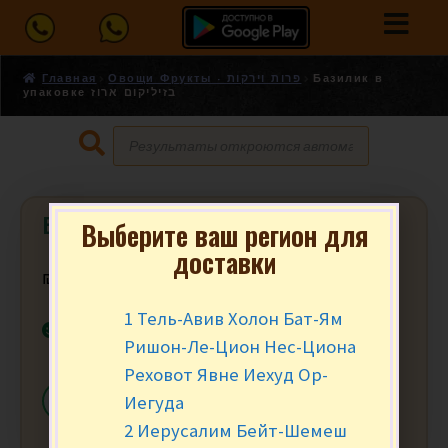
Главная
Овощи Фрукты - פרות וירקות
Базилик в
упаковке בזיליקום ארוז
Базилик в упаковке בזיליקום ארוז
Выберите ваш регион для
доставки
₪
12.90
за уп.
1 Тель-Авив Холон Бат-Ям
В наличии
Ришон-Ле-Цион Нес-Циона
Реховот Явне Иехуд Ор-
Иегуда
-
+
В КОРЗИНУ
2 Иерусалим Бейт-Шемеш