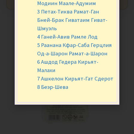
Модиин Маале-Адумим
3 Петах-Тиква Рамат-Ган
Бней-Брак Гиватаим Гиват-
Шмуэль
4 Ганей-Авив Рамле Лод
5 Раанана Кфар-Саба Герцлия
Од-а-Шарон Рамат-а-Шарон
6 Ашдод Гедера Кирьят-
Малахи
7 Ашкелон Кирьят-Гат Сдерот
8 Беэр-Шева