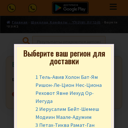
Главная
Шоколад Конфеты - סוכריות ושוקולד
Баунти
באונטי
Выберите ваш регион для
доставки
Баунти באונטי
1 Тель-Авив Холон Бат-Ям
₪
2.90
за шт.
Ришон-Ле-Цион Нес-Циона
Реховот Явне Иехуд Ор-
Нет в наличии
Иегуда
2 Иерусалим Бейт-Шемеш
Модиин Маале-Адумим
3 Петах-Тиква Рамат-Ган