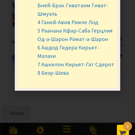
Бней-Брак Гиватаим Гиват-
Шмуэль
4 Ганей-Авив Рамле Лод
5 Раанана Кфар-Саба Герцлия
Од-а-Шарон Рамат-а-Шарон
6 Ашдод Гедера Кирьят-
Малахи
7 Ашкелон Кирьят-Гат Сдерот
8 Беэр-Шева
Назад
0