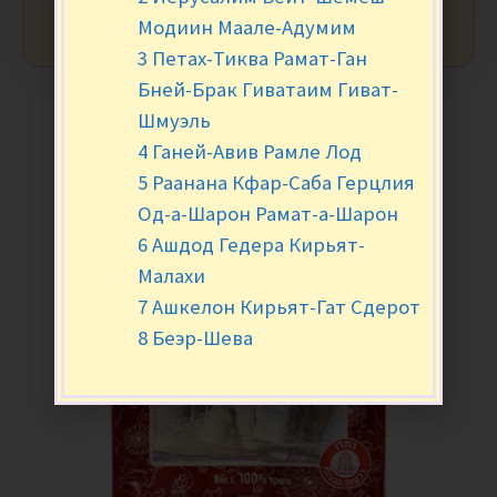
Модиин Маале-Адумим
3 Петах-Тиква Рамат-Ган
Бней-Брак Гиватаим Гиват-
Шмуэль
4 Ганей-Авив Рамле Лод
5 Раанана Кфар-Саба Герцлия
Од-а-Шарон Рамат-а-Шарон
6 Ашдод Гедера Кирьят-
Малахи
7 Ашкелон Кирьят-Гат Сдерот
8 Беэр-Шева