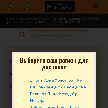
Главная
Морепродукты - פרות ים
Барракуда солено-
сушенная с перцем 100 гр. דג דרקודה עם צ’לי
Барракуда солено-сушенная с
Выберите ваш регион для
перцем 100 гр. דג דרקודה עם צ’לי
доставки
₪
16.90
за уп.
1 Тель-Авив Холон Бат-Ям
В наличии
Ришон-Ле-Цион Нес-Циона
Реховот Явне Иехуд Ор-
Иегуда
-
+
В КОРЗИНУ
2 Иерусалим Бейт-Шемеш