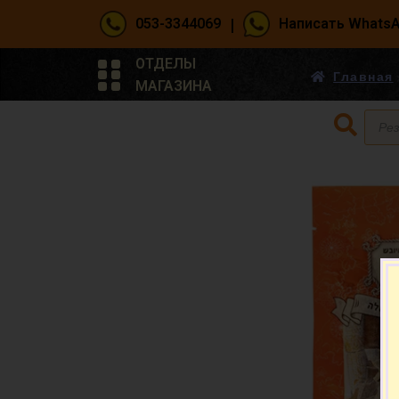
|
053-3344069
Написать Whats
ОТДЕЛЫ
Главная
МАГАЗИНА