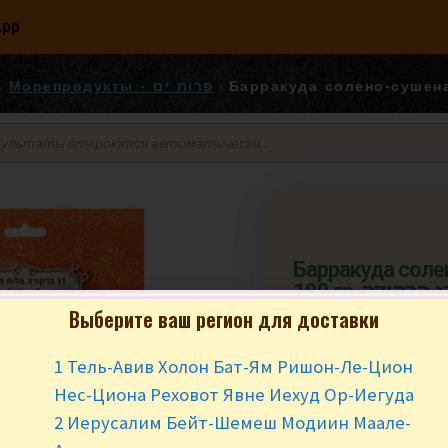
App
Морепродукты - פרות ים
Барракуда соле
100 гр.  ברקודה
Выберите ваш регион для доставки
₪
16.90
за у
1 Тель-Авив Холон Бат-Ям Ришон-Ле-Цион
В наличии
Нес-Циона Реховот Явне Иехуд Ор-Иегуда
2 Иерусалим Бейт-Шемеш Модиин Маале-