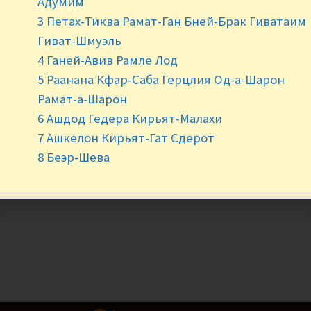
Адумим
-
+
3 Петах-Тиква Рамат-Ган Бней-Брак Гиватаим
Гиват-Шмуэль
4 Ганей-Авив Рамле Лод
5 Раанана Кфар-Саба Герцлия Од-а-Шарон
Рамат-а-Шарон
6 Ашдод Гедера Кирьят-Малахи
7 Ашкелон Кирьят-Гат Сдерот
8 Беэр-Шева