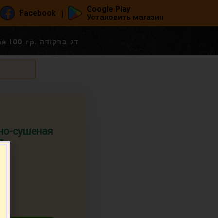
Google Play
|
Facebook
Установить магазин
Барракуда солено-сушеная 100 гр. דג ברקודה
но-сушеная
דג
п.