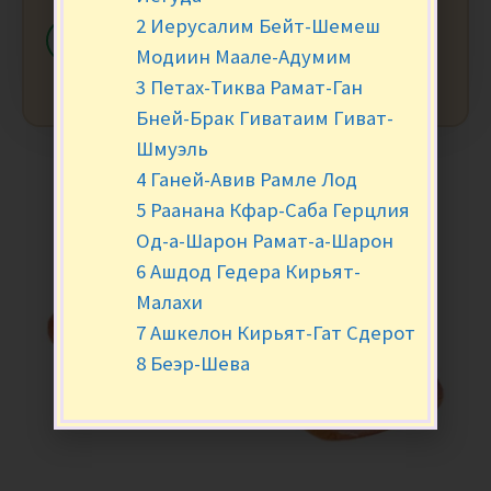
2 Иерусалим Бейт-Шемеш
-
+
В КОРЗИНУ
Модиин Маале-Адумим
3 Петах-Тиква Рамат-Ган
Бней-Брак Гиватаим Гиват-
Шмуэль
4 Ганей-Авив Рамле Лод
5 Раанана Кфар-Саба Герцлия
Од-а-Шарон Рамат-а-Шарон
6 Ашдод Гедера Кирьят-
Малахи
7 Ашкелон Кирьят-Гат Сдерот
8 Беэр-Шева