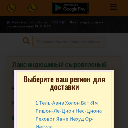
Главная
Колбасы - נקניקים
Лакс индюшиный
сыровяленый לקס הודו
Лакс индюшиный сыровяленый
לקס הודו
Выберите ваш регион для
доставки
₪
17.90
за 100 гр.
1 Тель-Авив Холон Бат-Ям
Мин заказ от 200 гр. (2)
Ришон-Ле-Цион Нес-Циона
В наличии
Реховот Явне Иехуд Ор-
Иегуда