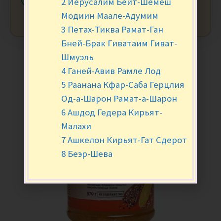
2 Иерусалим Бейт-Шемеш
Модиин Маале-Адумим
3 Петах-Тиква Рамат-Ган
Бней-Брак Гиватаим Гиват-
Шмуэль
4 Ганей-Авив Рамле Лод
5 Раанана Кфар-Саба Герцлия
Од-а-Шарон Рамат-а-Шарон
6 Ашдод Гедера Кирьят-
Малахи
7 Ашкелон Кирьят-Гат Сдерот
8 Беэр-Шева