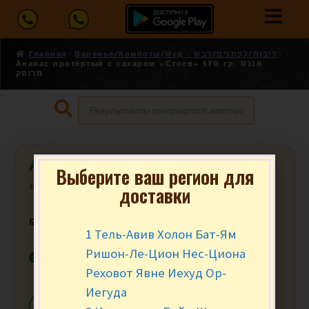
Главная
Варенье/Компоты/Мед - ריבות/לפתנים/דבש
Ананас протёртый с сахаром «Стоев» 570 гр. אננס
מרוסק
Ананас протёртый с сахаром
Выберите ваш регион для
«Стоев» 570 гр. אננס מרוסק
доставки
₪
29.90
за шт.
1 Тель-Авив Холон Бат-Ям
Ришон-Ле-Цион Нес-Циона
В наличии
Реховот Явне Иехуд Ор-
Иегуда
-
+
В КОРЗИНУ