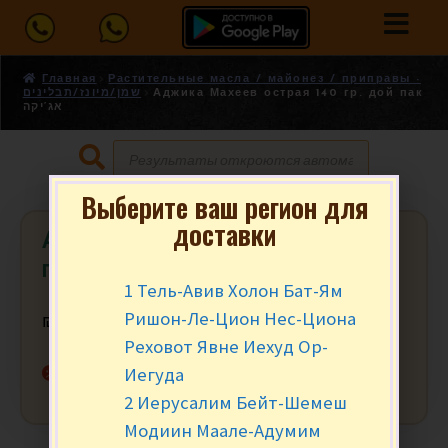
Главная
Растительные масла / майонез / приправы -
שמן/מיונז/תבלינים
Аджика Махеев острая 140 гр. дой пак
אג’יקה
Выберите ваш регион для
доставки
Аджика Махеев острая 140 гр. дой
пак אג’יקה
1 Тель-Авив Холон Бат-Ям
Ришон-Ле-Цион Нес-Циона
₪
5.90
за шт.
Реховот Явне Иехуд Ор-
Нет в наличии
Иегуда
2 Иерусалим Бейт-Шемеш
Модиин Маале-Адумим