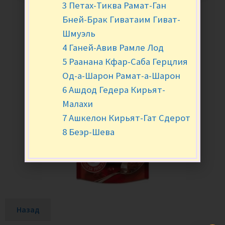
3 Петах-Тиква Рамат-Ган
Бней-Брак Гиватаим Гиват-
Шмуэль
4 Ганей-Авив Рамле Лод
5 Раанана Кфар-Саба Герцлия
Од-а-Шарон Рамат-а-Шарон
6 Ашдод Гедера Кирьят-
Малахи
7 Ашкелон Кирьят-Гат Сдерот
8 Беэр-Шева
Назад