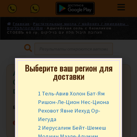
Главная
Растительные масла / майонез / приправы -
שמן/מיונז/תבלינים
Адыгейская соль с базиликом
СТОЕВЪ 60 гр. תערובת תיבול מלח עם בזיליקום
Выберите ваш регион для
Адыгейская соль с базиликом
доставки
СТОЕВЪ 60 гр. תערובת תיבול מלח
עם בזיליקום
1 Тель-Авив Холон Бат-Ям
Ришон-Ле-Цион Нес-Циона
₪
10.90
за уп.
Реховот Явне Иехуд Ор-
Иегуда
Нет в наличии
2 Иерусалим Бейт-Шемеш
Модиин Маале-Адумим