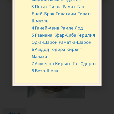
3 Петах-Тиква Рамат-Ган
Бней-Брак Гиватаим Гиват-
Шмуэль
4 Ганей-Авив Рамле Лод
5 Раанана Кфар-Саба Герцлия
Од-а-Шарон Рамат-а-Шарон
6 Ашдод Гедера Кирьят-
Малахи
7 Ашкелон Кирьят-Гат Сдерот
8 Беэр-Шева
Назад