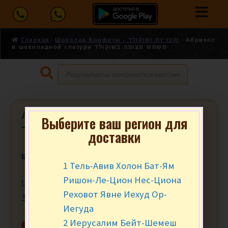
Главная
Шоколад Конфеты - סוכריות ושוקולד
Абрикос
в шоколадной глазури משמש מצופה בשוקולד
Абрикос в шоколадной глазури
Выберите ваш регион для
משמש מצופה בשוקולד
доставки
₪
9.90
за 100 гр.
1 Тель-Авив Холон Бат-Ям
Ришон-Ле-Цион Нес-Циона
Цена за 100 гр. Минимальный заказ от
Реховот Явне Иехуд Ор-
300 гр. (3)
Иегуда
2 Иерусалим Бейт-Шемеш
Нет в наличии