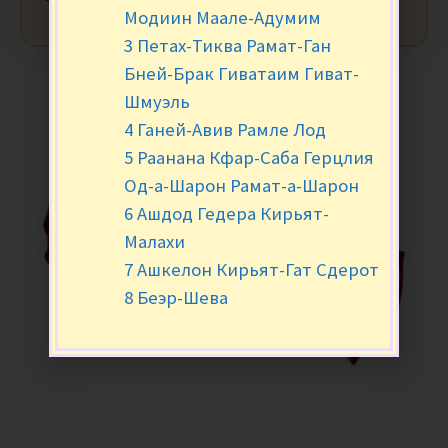
Модиин Маале-Адумим
3 Петах-Тиква Рамат-Ган
Бней-Брак Гиватаим Гиват-
Шмуэль
4 Ганей-Авив Рамле Лод
5 Раанана Кфар-Саба Герцлия
Од-а-Шарон Рамат-а-Шарон
6 Ашдод Гедера Кирьят-
Малахи
7 Ашкелон Кирьят-Гат Сдерот
8 Беэр-Шева