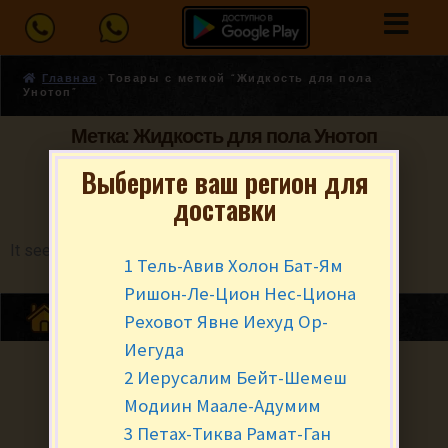
Главная
Товары с меткой “Жидкость для пола
Унотоп”
Метка: Жидкость для пола Унотоп
Выберите ваш регион для
доставки
It seems we can't find what you're looking for.
1 Тель-Авив Холон Бат-Ям
Ришон-Ле-Цион Нес-Циона
Реховот Явне Иехуд Ор-
Иегуда
2 Иерусалим Бейт-Шемеш
Модиин Маале-Адумим
3 Петах-Тиква Рамат-Ган