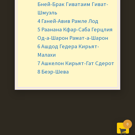
Бней-Брак Гиватаим Гиват-
Шмуэль
4 Ганей-Авив Рамле Лод
5 Раанана Кфар-Саба Герцлия
Од-а-Шарон Рамат-а-Шарон
6 Ашдод Гедера Кирьят-
Малахи
7 Ашкелон Кирьят-Гат Сдерот
8 Беэр-Шева
0